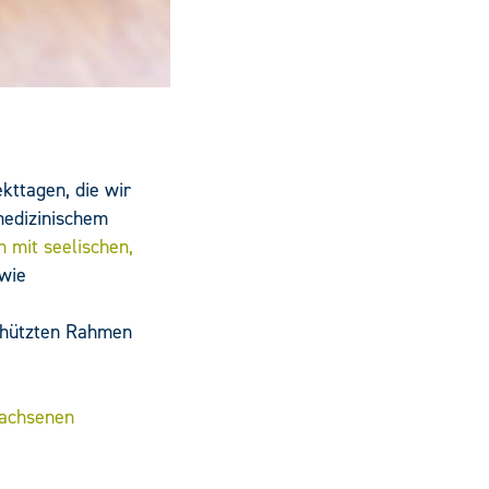
kttagen, die wir
medizinischem
 mit seelischen,
owie
chützten Rahmen
wachsenen