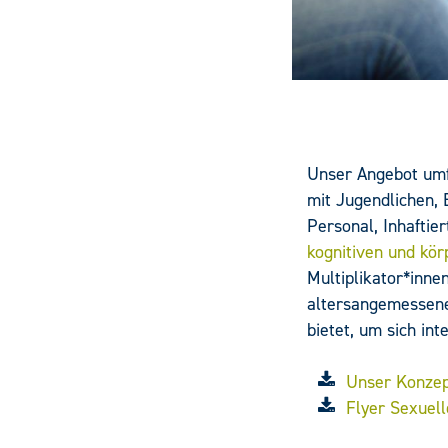
Unser Angebot umf
mit Jugendlichen,
Personal, Inhaftie
kognitiven und kö
Multiplikator*inne
altersangemessene
bietet, um sich i
Unser Konzep
Flyer Sexuell